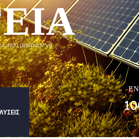
ΕΙΑ
ις που μπορούν να
ς
ΕΝ
10
ΛΥΣΕΙΣ