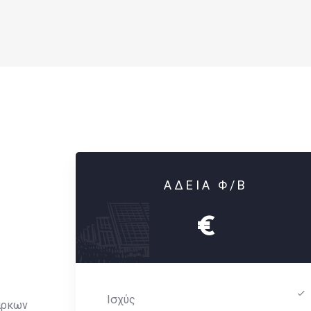
ΑΔΕΙΑ Φ/Β
€
Ισχύς
άρκων