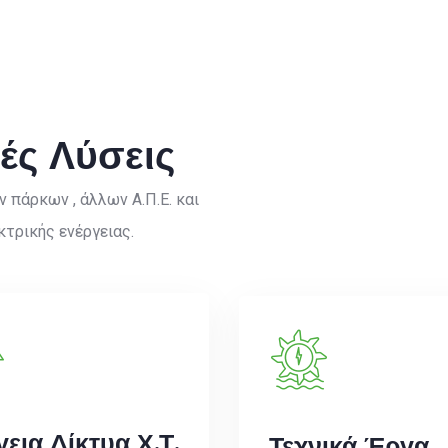
ές Λύσεις
πάρκων , άλλων Α.Π.Ε. και
κτρικής ενέργειας.
εια Δίκτυα Χ.Τ.
Τεχνικά Έργα