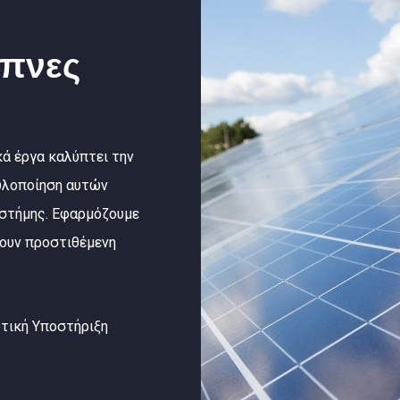
υπνες
κά έργα καλύπτει την
 υλοποίηση αυτών
πιστήμης. Εφαρμόζουμε
σουν προστιθέμενη
τική Υποστήριξη
earch: