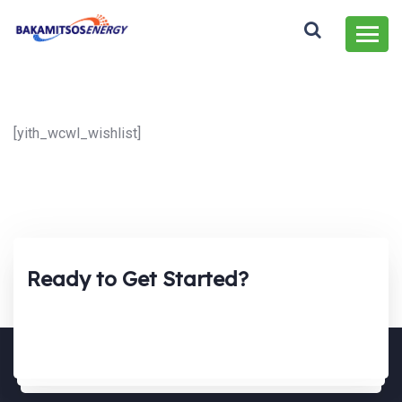
[yith_wcwl_wishlist]
Ready to Get Started?